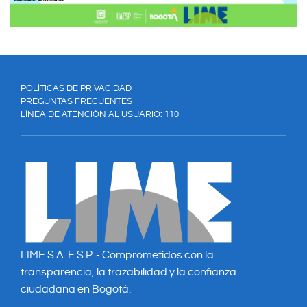
POLÍTICAS DE PRIVACIDAD
PREGUNTAS FRECUENTES
LÍNEA DE ATENCIÓN AL USUARIO: 110
LIME S.A. E.S.P. - Comprometidos con la
transparencia, la trazabilidad y la confianza
ciudadana en Bogotá.