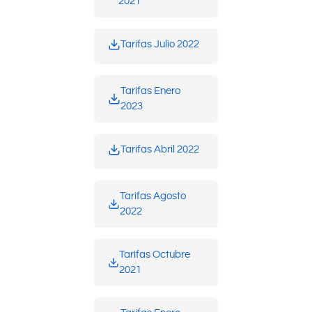
2021
Tarifas Julio 2022
Tarifas Enero
2023
Tarifas Abril 2022
Tarifas Agosto
2022
Tarifas Octubre
2021