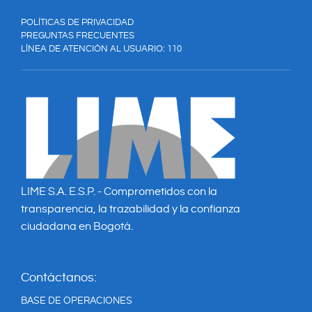
POLÍTICAS DE PRIVACIDAD
PREGUNTAS FRECUENTES
LÍNEA DE ATENCIÓN AL USUARIO: 110
LIME S.A. E.S.P. - Comprometidos con la
transparencia, la trazabilidad y la confianza
ciudadana en Bogotá.
Contáctanos:
BASE DE OPERACIONES