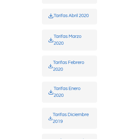
Tarifas Abril 2020
Tarifas Marzo
2020
Tarifas Febrero
2020
Tarifas Enero
2020
Tarifas Diciembre
2019