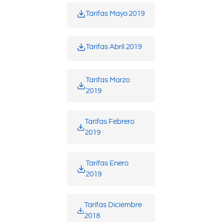
Tarifas Mayo 2019
Tarifas Abril 2019
Tarifas Marzo
2019
Tarifas Febrero
2019
Tarifas Enero
2019
Tarifas Diciembre
2018