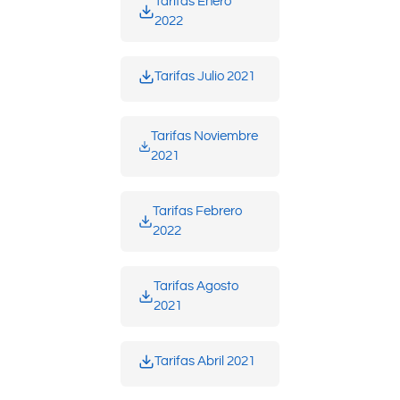
Tarifas Enero
2022
Tarifas Julio 2021
Tarifas Noviembre
2021
Tarifas Febrero
2022
Tarifas Agosto
2021
Tarifas Abril 2021