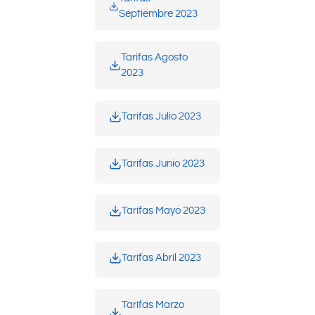
Septiembre 2023
Tarifas Agosto
2023
Tarifas Julio 2023
Tarifas Junio 2023
Tarifas Mayo 2023
Tarifas Abril 2023
Tarifas Marzo