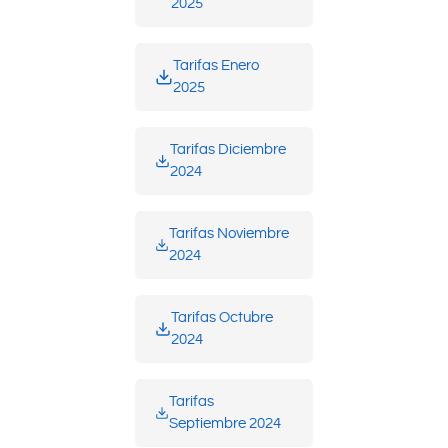
2025
Tarifas Enero
2025
Tarifas Diciembre
2024
Tarifas Noviembre
2024
Tarifas Octubre
2024
Tarifas
Septiembre 2024