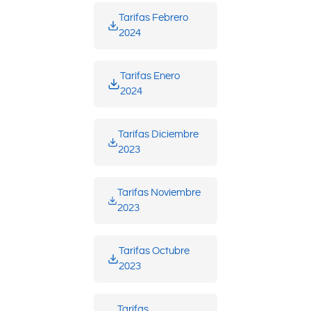
Tarifas Febrero
2024
Tarifas Enero
2024
Tarifas Diciembre
2023
Tarifas Noviembre
2023
Tarifas Octubre
2023
Tarifas