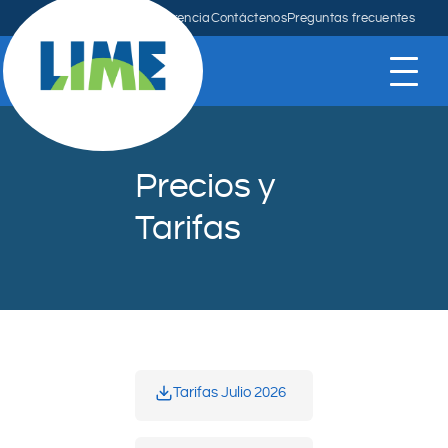
Anuncios
Mapa
Transparencia
Contáctenos
Preguntas frecuentes
Precios y
Tarifas
Tarifas Julio 2026