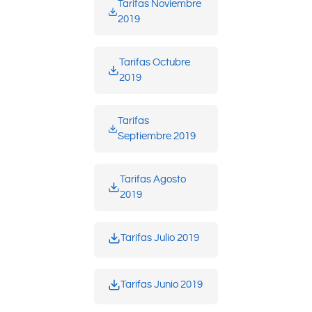
Tarifas Noviembre
2019
Tarifas Octubre
2019
Tarifas
Septiembre 2019
Tarifas Agosto
2019
Tarifas Julio 2019
Tarifas Junio 2019