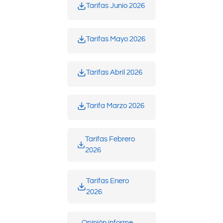
Tarifas Junio 2026
Tarifas Mayo 2026
Tarifas Abril 2026
Tarifa Marzo 2026
Tarifas Febrero
2026
Tarifas Enero
2026
Opinión informe